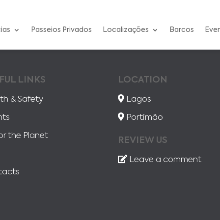
ias
Passeios Privados
Localizações
Barcos
Eve
FUL LINKS
LOCATION
th & Safety
Lagos
nts
Portimão
or the Planet
REVIEW US
Leave a comment
tacts