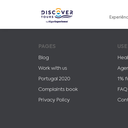
Experiênc
PAGES
USE
Blog
Heal
Work with us
Age
Portugal 2020
1% f
Complaints book
FAQ
Privacy Policy
Con