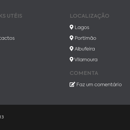
KS UTÉIS
LOCALIZAÇÃO
Lagos
tactos
Portimão
Albufeira
Vilamoura
COMENTA
Faz um comentário
13